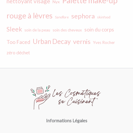
Palette make-up
nettoyant visage
Nyx
rouge à lèvres
sephora
Sanoflore
skinfood
Sleek
soin du corps
soin de la peau
soin des cheveux
Urban Decay
vernis
Too Faced
Yves Rocher
zéro déchet
Informations Légales