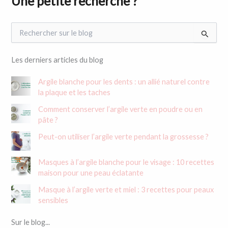
Une petite recherche ?
R
e
c
h
Les derniers articles du blog
e
r
Argile blanche pour les dents : un allié naturel contre
c
la plaque et les taches
h
e
Comment conserver l’argile verte en poudre ou en
r
pâte ?
Peut-on utiliser l’argile verte pendant la grossesse ?
:
Masques à l’argile blanche pour le visage : 10 recettes
maison pour une peau éclatante
Masque à l’argile verte et miel : 3 recettes pour peaux
sensibles
Sur le blog...