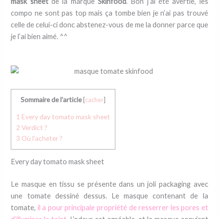
mask sheet
de la marque
Skinfood
. Bon j’ai été avertie, les
compo ne sont pas top mais ça tombe bien je n’ai pas trouvé
celle de celui-ci donc abstenez-vous de me la donner parce que
je l’ai bien aimé. ^^
Sommaire de l'article
[
cacher
]
1
Every day tomato mask sheet
2
Verdict ?
3
Où l’acheter ?
Every day tomato mask sheet
Le masque en tissu se présente dans un joli packaging avec
une tomate dessiné dessus. Le masque contenant de la
tomate,
il a pour principale propriété de resserrer les pores et