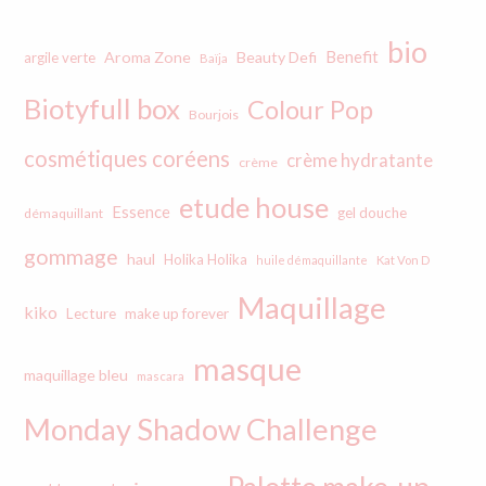
bio
Benefit
Aroma Zone
Beauty Defi
argile verte
Baïja
Biotyfull box
Colour Pop
Bourjois
cosmétiques coréens
crème hydratante
crème
etude house
Essence
gel douche
démaquillant
gommage
haul
Holika Holika
huile démaquillante
Kat Von D
Maquillage
kiko
Lecture
make up forever
masque
maquillage bleu
mascara
Monday Shadow Challenge