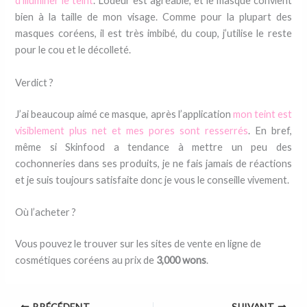
d’illuminer le teint
. L’odeur est agréable, et le masque convient
bien à la taille de mon visage. Comme pour la plupart des
masques coréens, il est très imbibé, du coup, j’utilise le reste
pour le cou et le décolleté.
Verdict ?
J’ai beaucoup aimé ce masque, après l’application
mon teint est
visiblement plus net et mes pores sont resserrés
. En bref,
même si Skinfood a tendance à mettre un peu des
cochonneries dans ses produits, je ne fais jamais de réactions
et je suis toujours satisfaite donc je vous le conseille vivement.
Où l’acheter ?
Vous pouvez le trouver sur les sites de vente en ligne de
cosmétiques coréens au prix de
3,000 wons
.
PRÉCÉDENT
SUIVANT