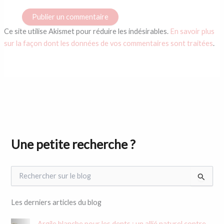
Ce site utilise Akismet pour réduire les indésirables.
En savoir plus
sur la façon dont les données de vos commentaires sont traitées
.
Une petite recherche ?
R
e
c
h
Les derniers articles du blog
e
r
Argile blanche pour les dents : un allié naturel contre