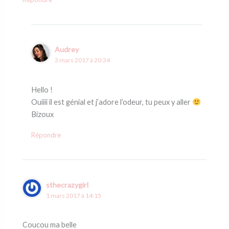
Audrey
3 mars 2017 à 20:34
Hello !
Ouiiii il est génial et j’adore l’odeur, tu peux y aller
Bizoux
Répondre
sthecrazygirl
1 mars 2017 à 14:15
Coucou ma belle