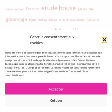
etude house
Essence
gel douche
démaquillant
gommage
haul
Holika Holika
huile démaquillante
Kat Von D
Maquillage
kiko
Lecture
make up forever
Gérer le consentement aux
masque
cookies
maquillage bleu
mascara
Nous utilisons des technologies telles que les cookies pour stocker et/ou accéder aux
Monday Shadow Challenge
informations relatives aux appareils. Nous le faisons pour améliorer l’expérience de
navigation et pour afficher des publicités (non-)personnalisées. Consentir à ces
technologies nous autorisera à traiter des données telles que le comportement de
navigation ou les ID uniques sur ce site. Le fait de ne pas consentir ou de retirer son
Palette make-up
nettoyant visage
consentement peut avoir un effet négatif sur certaines fonctonnalités et
Nyx
caractéristiques.
rouge à lèvres
sephora
Sanoflore
skinfood
Accepter
Sleek
soin du corps
soin de la peau
soin des cheveux
Refuser
Urban Decay
vernis
Too Faced
Yves Rocher