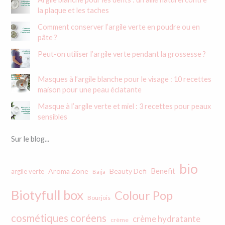
c
la plaque et les taches
h
e
Comment conserver l’argile verte en poudre ou en
r
pâte ?
Peut-on utiliser l’argile verte pendant la grossesse ?
:
Masques à l’argile blanche pour le visage : 10 recettes
maison pour une peau éclatante
Masque à l’argile verte et miel : 3 recettes pour peaux
sensibles
Sur le blog...
bio
Benefit
Aroma Zone
Beauty Defi
argile verte
Baïja
Biotyfull box
Colour Pop
Bourjois
cosmétiques coréens
crème hydratante
crème