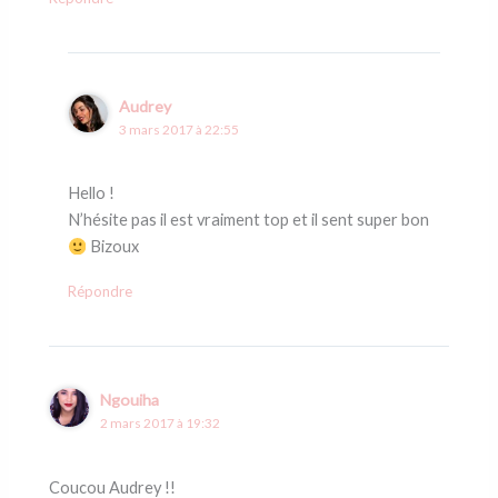
Audrey
3 mars 2017 à 22:55
Hello !
N’hésite pas il est vraiment top et il sent super bon
Bizoux
Répondre
Ngouiha
2 mars 2017 à 19:32
Coucou Audrey !!