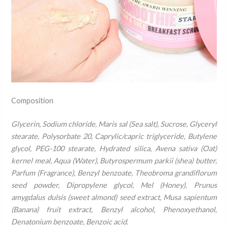
Composition
Glycerin, Sodium chloride, Maris sal (Sea salt), Sucrose, Glyceryl
stearate, Polysorbate 20, Caprylic/capric triglyceride, Butylene
glycol, PEG-100 stearate, Hydrated silica, Avena sativa (Oat)
kernel meal, Aqua (Water), Butyrospermum parkii (shea) butter,
Parfum (Fragrance), Benzyl benzoate, Theobroma grandiflorum
seed powder, Dipropylene glycol, Mel (Honey), Prunus
amygdalus dulsis (sweet almond) seed extract, Musa sapientum
(Banana) fruit extract, Benzyl alcohol, Phenoxyethanol,
Denatonium benzoate, Benzoic acid.