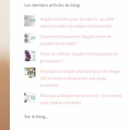
h
Les derniers articles du blog
e
r
Argile blanche pour les dents : un allié
c
naturel contre la plaque et les taches
h
e
Comment conserver l’argile verte en
r
poudre ou en pâte ?
:
Peut-on utiliser l’argile verte pendant la
grossesse ?
Masques à l’argile blanche pour le visage :
10 recettes maison pour une peau
éclatante
Masque à l’argile verte et miel : 3 recettes
pour peaux sensibles
Sur le blog...