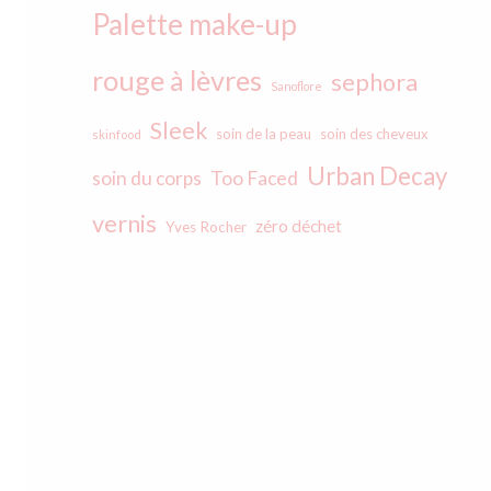
Palette make-up
rouge à lèvres
sephora
Sanoflore
Sleek
soin de la peau
soin des cheveux
skinfood
Urban Decay
soin du corps
Too Faced
vernis
zéro déchet
Yves Rocher