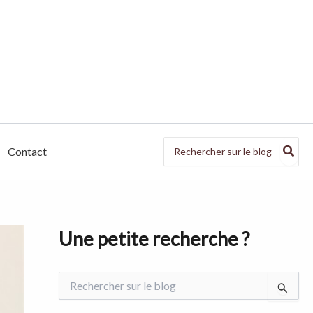
Search
Contact
for:
Une petite recherche ?
R
e
c