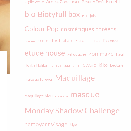
Benefit
Aroma Zone
Beauty Defi
argile verte
Baïja
bio
Biotyfull box
Bourjois
Colour Pop
cosmétiques coréens
crème hydratante
Essence
crème
démaquillant
etude house
gommage
haul
gel douche
kiko
Holika Holika
Lecture
huile démaquillante
Kat Von D
Maquillage
make up forever
masque
maquillage bleu
mascara
Monday Shadow Challenge
nettoyant visage
Nyx