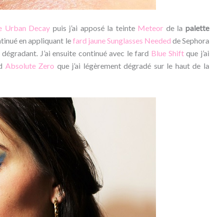
e Urban Decay
puis j’ai apposé la teinte
Meteor
de la
palette
ontinué en appliquant le
fard jaune Sunglasses Needed
de Sephora
 dégradant. J’ai ensuite continué avec le fard
Blue Shift
que j’ai
rd
Absolute Zero
que j’ai légèrement dégradé sur le haut de la