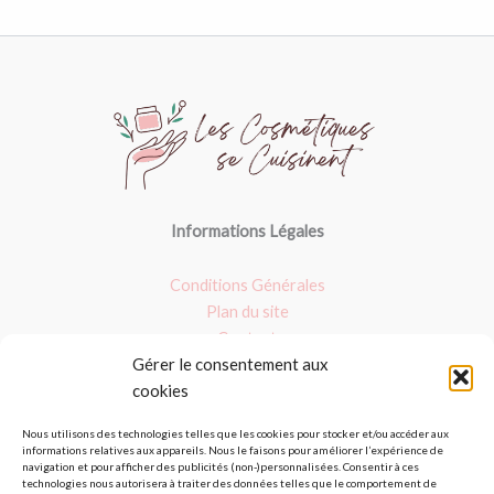
Informations Légales
Conditions Générales
Plan du site
Contact
Gérer le consentement aux
Nos dossiers
cookies
Argile verte
Nous utilisons des technologies telles que les cookies pour stocker et/ou accéder aux
informations relatives aux appareils. Nous le faisons pour améliorer l’expérience de
Masques : Avis et fait maison
navigation et pour afficher des publicités (non-)personnalisées. Consentir à ces
Les produits bio
technologies nous autorisera à traiter des données telles que le comportement de