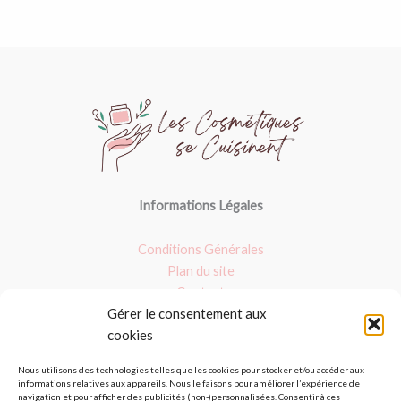
Informations Légales
Conditions Générales
Plan du site
Contact
Gérer le consentement aux
Nos dossiers
cookies
Argile verte
Nous utilisons des technologies telles que les cookies pour stocker et/ou accéder aux
informations relatives aux appareils. Nous le faisons pour améliorer l’expérience de
Masques : Avis et fait maison
navigation et pour afficher des publicités (non-)personnalisées. Consentir à ces