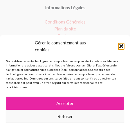
Informations Légales
Conditions Générales
Plan du site
Contact
Gérer le consentement aux
Nos dossiers
cookies
Argile verte
Nous utilisons des technologies telles que les cookies pour stocker et/ou accéder aux
informations relatives aux appareils. Nous le faisons pour améliorer l’expérience de
Masques : Avis et fait maison
navigation et pour afficher des publicités (non-)personnalisées. Consentir à ces
Les produits bio
technologies nous autorisera à traiter des données telles que le comportement de
navigation ou les ID uniques sur ce site. Le fait de ne pas consentir ou de retirer son
Nos avis sur les palettes de maquillage
consentement peut avoir un effet négatif sur certaines fonctonnalités et
caractéristiques.
Accepter
Copyright © 2026 Les cosmétiques se cuisinent
Refuser