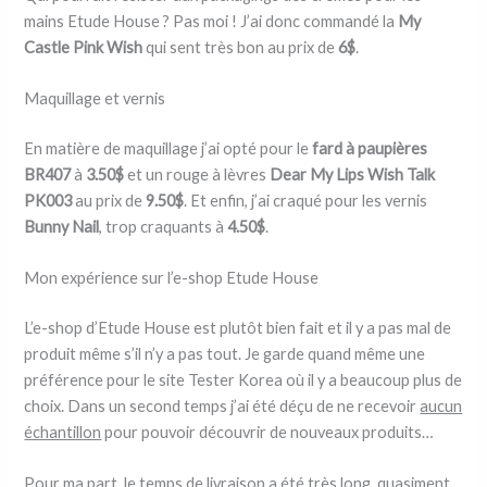
mains Etude House ? Pas moi ! J’ai donc commandé la
My
Castle Pink Wish
qui sent très bon au prix de
6$
.
Maquillage et vernis
En matière de maquillage j’ai opté pour le
fard à paupières
BR407
à
3.50$
et un rouge à lèvres
Dear My Lips Wish Talk
PK003
au prix de
9.50$
. Et enfin, j’ai craqué pour les vernis
Bunny Nail
, trop craquants à
4.50$
.
Mon expérience sur l’e-shop Etude House
L’e-shop d’Etude House est plutôt bien fait et il y a pas mal de
produit même s’il n’y a pas tout. Je garde quand même une
préférence pour le site Tester Korea où il y a beaucoup plus de
choix. Dans un second temps j’ai été déçu de ne recevoir
aucun
échantillon
pour pouvoir découvrir de nouveaux produits…
Pour ma part, le temps de livraison a été très long, quasiment