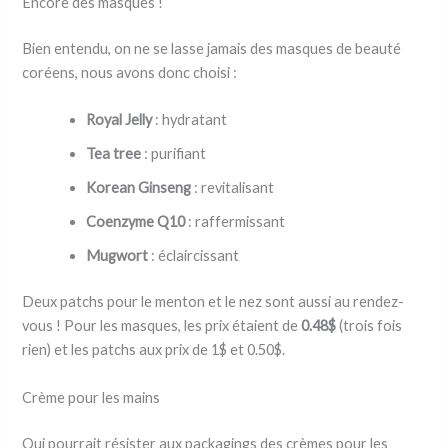
Encore des masques !
Bien entendu, on ne se lasse jamais des masques de beauté
coréens, nous avons donc choisi :
Royal Jelly
: hydratant
Tea tree
: purifiant
Korean Ginseng
: revitalisant
Coenzyme Q10
: raffermissant
Mugwort
: éclaircissant
Deux patchs pour le menton et le nez sont aussi au rendez-
vous ! Pour les masques, les prix étaient de
0.48$
(trois fois
rien) et les patchs aux prix de 1$ et 0.50$.
Crème pour les mains
Qui pourrait résister aux packagings des crèmes pour les