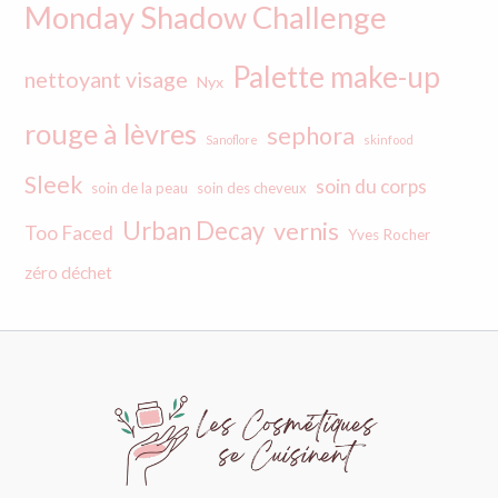
Monday Shadow Challenge
Palette make-up
nettoyant visage
Nyx
rouge à lèvres
sephora
Sanoflore
skinfood
Sleek
soin du corps
soin de la peau
soin des cheveux
Urban Decay
vernis
Too Faced
Yves Rocher
zéro déchet