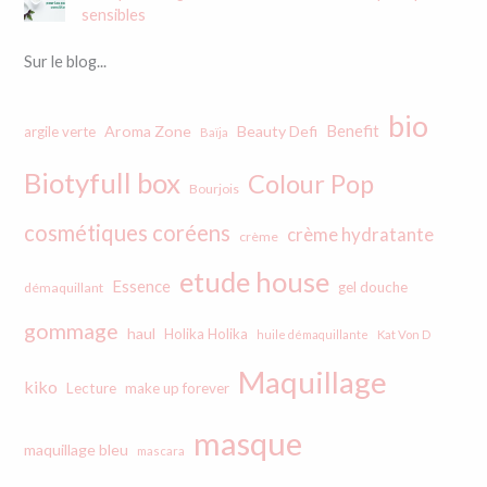
sensibles
Sur le blog...
bio
Benefit
Aroma Zone
Beauty Defi
argile verte
Baïja
Biotyfull box
Colour Pop
Bourjois
cosmétiques coréens
crème hydratante
crème
etude house
Essence
gel douche
démaquillant
gommage
haul
Holika Holika
huile démaquillante
Kat Von D
Maquillage
kiko
Lecture
make up forever
masque
maquillage bleu
mascara