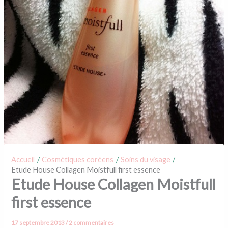
Accueil
Cosmétiques coréens
Soins du visage
Etude House Collagen Moistfull first essence
Etude House Collagen Moistfull
first essence
17 septembre 2013
/
2 commentaires