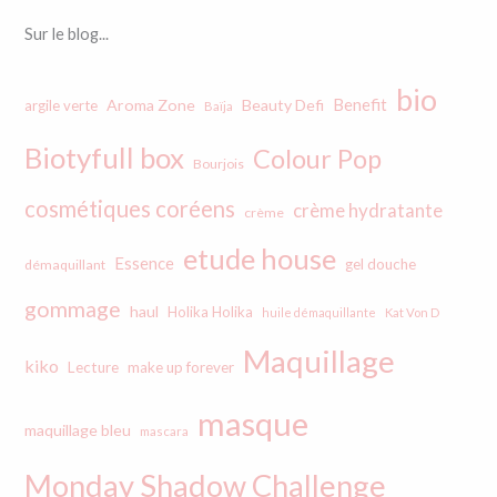
Sur le blog...
bio
Benefit
Aroma Zone
Beauty Defi
argile verte
Baïja
Biotyfull box
Colour Pop
Bourjois
cosmétiques coréens
crème hydratante
crème
etude house
Essence
gel douche
démaquillant
gommage
haul
Holika Holika
huile démaquillante
Kat Von D
Maquillage
kiko
Lecture
make up forever
masque
maquillage bleu
mascara
Monday Shadow Challenge