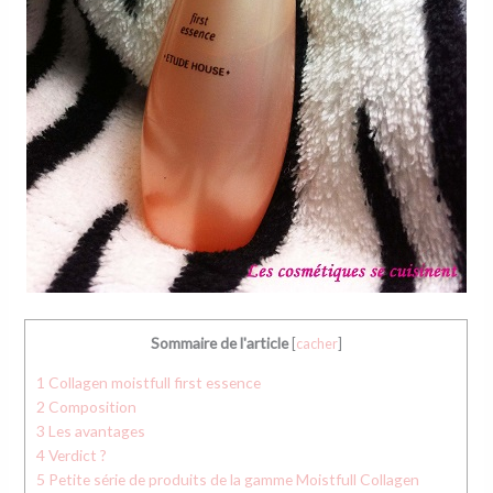
Sommaire de l'article
[
cacher
]
1
Collagen moistfull first essence
2
Composition
3
Les avantages
4
Verdict ?
5
Petite série de produits de la gamme Moistfull Collagen