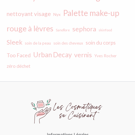
Palette make-up
nettoyant visage
Nyx
rouge à lèvres
sephora
Sanoflore
skinfood
Sleek
soin du corps
soin de la peau
soin des cheveux
Urban Decay
vernis
Too Faced
Yves Rocher
zéro déchet
Informations Légales