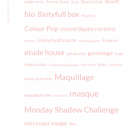
Benefit
Aroma Zone
Beauty Defi
argile verte
Baïja
bio
Biotyfull box
Bourjois
Colour Pop
cosmétiques coréens
crème hydratante
Essence
crème
démaquillant
etude house
gommage
haul
gel douche
kiko
Holika Holika
Lecture
huile démaquillante
Kat Von D
Maquillage
make up forever
masque
maquillage bleu
mascara
Monday Shadow Challenge
nettoyant visage
Nyx