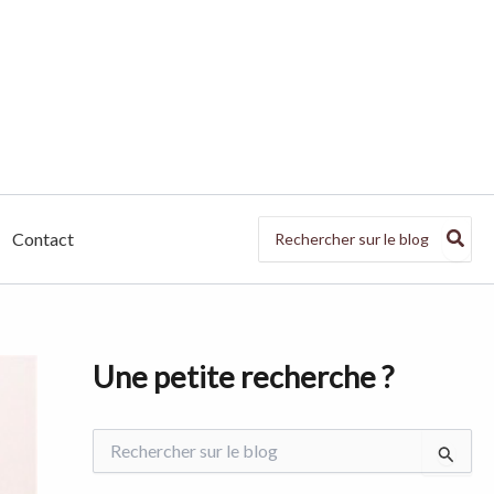
Search
Contact
for:
Une petite recherche ?
R
e
c