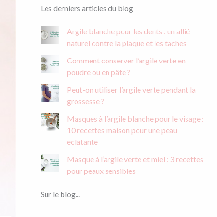
h
Les derniers articles du blog
e
r
Argile blanche pour les dents : un allié
c
naturel contre la plaque et les taches
h
e
Comment conserver l’argile verte en
r
poudre ou en pâte ?
:
Peut-on utiliser l’argile verte pendant la
grossesse ?
Masques à l’argile blanche pour le visage :
10 recettes maison pour une peau
éclatante
Masque à l’argile verte et miel : 3 recettes
pour peaux sensibles
Sur le blog...