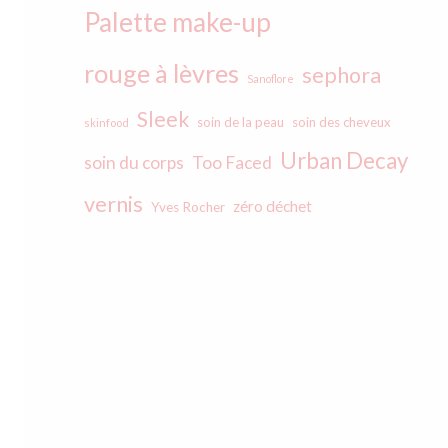
Palette make-up
rouge à lèvres
sephora
Sanoflore
Sleek
soin de la peau
soin des cheveux
skinfood
Urban Decay
soin du corps
Too Faced
vernis
zéro déchet
Yves Rocher