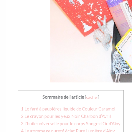
Sommaire de l'article
[
cacher
]
1
Le fard à paupières liquide de Couleur Caramel
2
Le crayon pour les yeux Noir Charbon d’Avril
3
L’huile universelle pour le corps Songe d’Or d’Aïny
4
Le gommage pureté éclat Pure Lumière d’Aïny