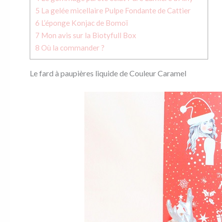
5
La gelée micellaire Pulpe Fondante de Cattier
6
L’éponge Konjac de Bomoï
7
Mon avis sur la Biotyfull Box
8
Où la commander ?
Le fard à paupières liquide de Couleur Caramel