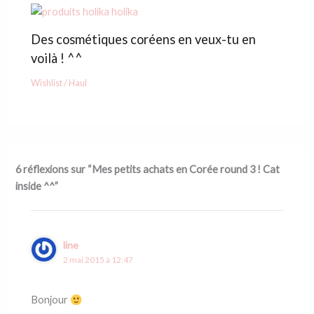
Des cosmétiques coréens en veux-tu en
voilà ! ^^
Wishlist / Haul
6 réflexions sur “Mes petits achats en Corée round 3 ! Cat
inside ^^”
line
2 mai 2015 à 12:47
Bonjour