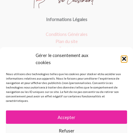
Informations Légales
Conditions Générales
Plan du site
Contact
Gérer le consentement aux
Nos dossiers
cookies
Argile verte
Nous utilisons des technologies telles que les cookies pour stocker et/ou accéder aux
informations relatives aux appareils. Nous le faisons pour améliorer l’expérience de
Masques : Avis et fait maison
navigation et pour afficher des publicités (non-)personnalisées. Consentir à ces
Les produits bio
technologies nous autorisera à traiter des données telles que le comportement de
navigation ou les ID uniques sur ce site. Le fait de ne pas consentir ou de retirer son
Nos avis sur les palettes de maquillage
consentement peut avoir un effet négatif sur certaines fonctonnalités et
caractéristiques.
Accepter
Copyright © 2026 Les cosmétiques se cuisinent
Refuser