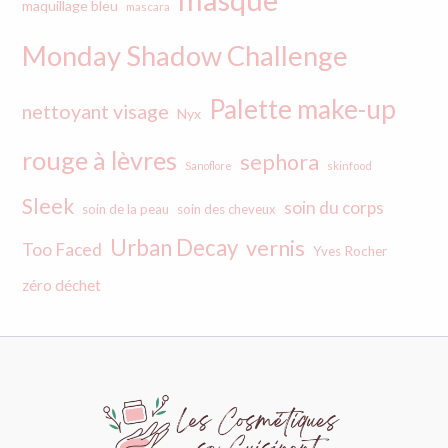
maquillage bleu
mascara
Monday Shadow Challenge
Palette make-up
nettoyant visage
Nyx
rouge à lèvres
sephora
Sanoflore
skinfood
Sleek
soin du corps
soin de la peau
soin des cheveux
Urban Decay
vernis
Too Faced
Yves Rocher
zéro déchet