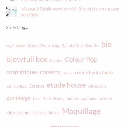
Masque à l’argile verte et miel : 3 recettes pour peaux
sensibles
Sur le blog...
bio
Benefit
Aroma Zone
Beauty Defi
argile verte
Baïja
Biotyfull box
Colour Pop
Bourjois
cosmétiques coréens
crème hydratante
crème
etude house
Essence
gel douche
démaquillant
gommage
haul
Holika Holika
huile démaquillante
Kat Von D
Maquillage
kiko
Lecture
make up forever
masque