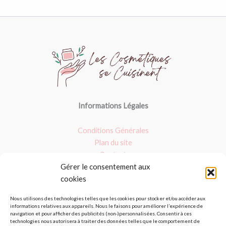
Informations Légales
Conditions Générales
Plan du site
Contact
Gérer le consentement aux
Nos dossiers
cookies
Argile verte
Nous utilisons des technologies telles que les cookies pour stocker et/ou accéder aux
informations relatives aux appareils. Nous le faisons pour améliorer l’expérience de
Masques : Avis et fait maison
navigation et pour afficher des publicités (non-)personnalisées. Consentir à ces
Les produits bio
technologies nous autorisera à traiter des données telles que le comportement de