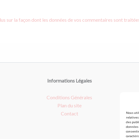
lus sur la façon dont les données de vos commentaires sont traitée
Informations Légales
Conditions Générales
Plan du site
Contact
Nous util
relatives
des publi
données t
consentir
caractéri