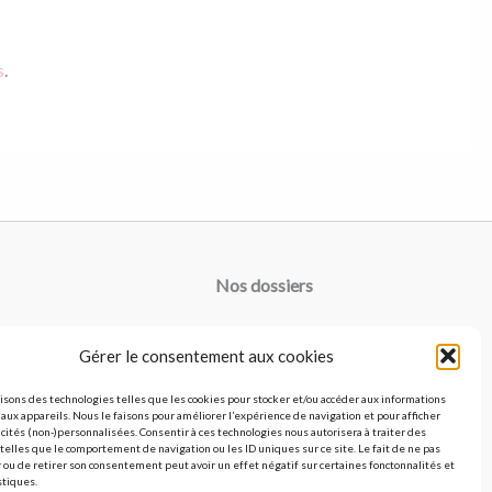
s
.
Nos dossiers
Argile verte
Gérer le consentement aux cookies
Masques : Avis et fait maison
Les produits bio
isons des technologies telles que les cookies pour stocker et/ou accéder aux informations
 aux appareils. Nous le faisons pour améliorer l’expérience de navigation et pour afficher
Nos avis sur les palettes de maquillage
cités (non-)personnalisées. Consentir à ces technologies nous autorisera à traiter des
elles que le comportement de navigation ou les ID uniques sur ce site. Le fait de ne pas
 ou de retirer son consentement peut avoir un effet négatif sur certaines fonctonnalités et
stiques.