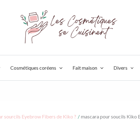
Cosmétiques coréens
Fait maison
Divers
r sourcils Eyebrow Fibers de Kiko ?
mascara pour soucils Kiko