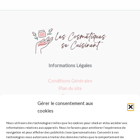
Informations Légales
Conditions Générales
Plan du site
Contact
Gérer le consentement aux
Nos dossiers
cookies
Argile verte
Nous utilisons des technologies telles que les cookies pour stocker et/ou accéder aux
informations relatives aux appareils. Nous le faisons pour améliorer l’expérience de
Masques : Avis et fait maison
navigation et pour afficher des publicités (non-)personnalisées. Consentir à ces
Les produits bio
technologies nous autorisera à traiter des données telles que le comportement de