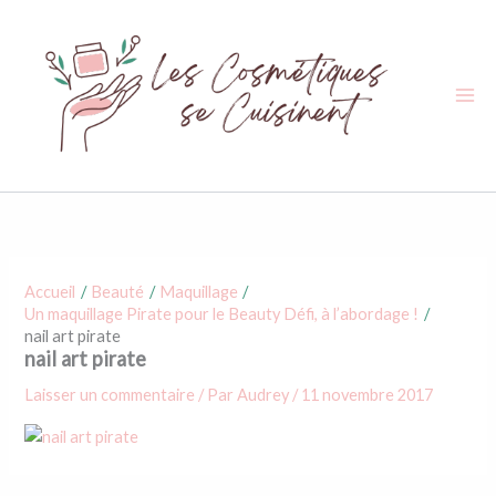
Aller
au
contenu
Accueil
Beauté
Maquillage
Un maquillage Pirate pour le Beauty Défi, à l’abordage !
nail art pirate
nail art pirate
Laisser un commentaire
/ Par
Audrey
/
11 novembre 2017