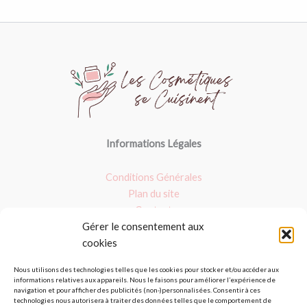
Informations Légales
Conditions Générales
Plan du site
Contact
Gérer le consentement aux
Nos dossiers
cookies
Argile verte
Nous utilisons des technologies telles que les cookies pour stocker et/ou accéder aux
informations relatives aux appareils. Nous le faisons pour améliorer l’expérience de
Masques : Avis et fait maison
navigation et pour afficher des publicités (non-)personnalisées. Consentir à ces
Les produits bio
technologies nous autorisera à traiter des données telles que le comportement de